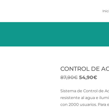
Saltar
al
Inic
conten
CONTROL DE A
87,90
€
54,90
€
Sistema de Control de Ac
resistente al agua e ilu
con 2000 usuarios. Para el