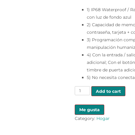
1) IP68 Waterproof / Ra
con luz de fondo azul
2) Capacidad de memori
contraseña, tarjeta + c
3) Programación compl
manipulación humaniza
4) Con la entrada / sa
adicional; Con el botó
timbre de puerta adici
5) No necesita conecta
CONTROL
Add to cart
DE
ACCESO
Me gusta
quantity
Category:
Hogar