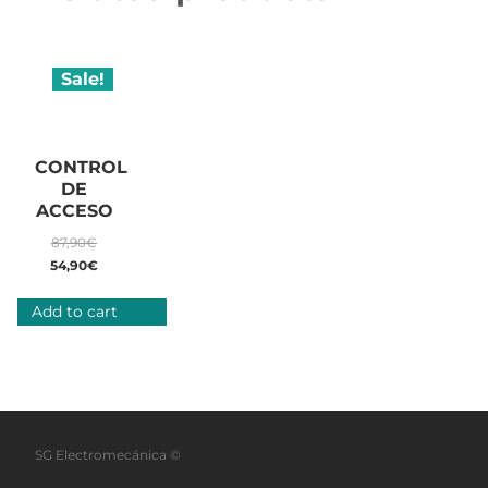
Sale!
CONTROL
DE
ACCESO
87,90
€
54,90
€
Add to cart
SG Electromecánica ©